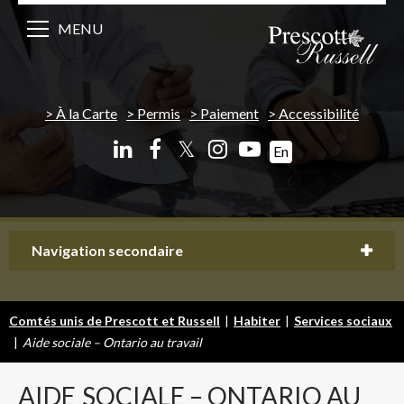
MENU
À la Carte
Permis
Paiement
Accessibilité
𝕏
En
Navigation secondaire
Comtés unis de Prescott et Russell
|
Habiter
|
Services sociaux
|
Aide sociale – Ontario au travail
AIDE
SOCIALE – ONTARIO AU