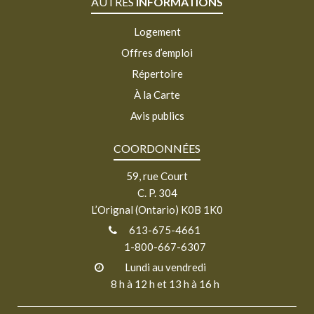
AUTRES
INFORMATIONS
Logement
Offres d’emploi
Répertoire
À la Carte
Avis publics
COORDONNÉES
59, rue Court
C. P. 304
L’Orignal (Ontario) K0B 1K0
613-675-4661
1-800-667-6307
Lundi au vendredi
8 h à 12 h et 13 h à 16 h