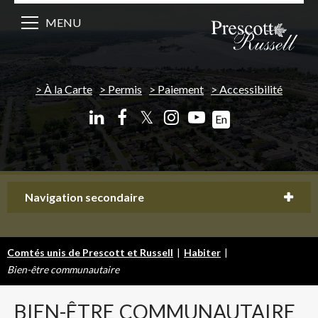
MENU
À la Carte
Permis
Paiement
Accessibilité
𝕏
En
Navigation secondaire
Comtés unis de Prescott et Russell
|
Habiter
|
Bien-être communautaire
BIEN-ÊTRE
COMMUNAUTAIRE