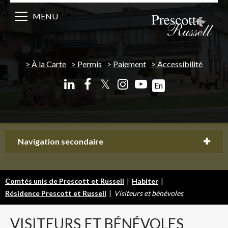
MENU
À la Carte
Permis
Paiement
Accessibilité
𝕏
En
Navigation secondaire
Comtés unis de Prescott et Russell
|
Habiter
|
Résidence Prescott et Russell
|
Visiteurs et bénévoles
VISITEURS
ET BÉNÉVOLES