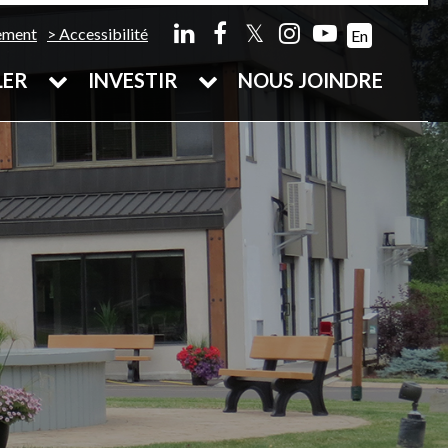
𝕏
ement
Accessibilité
En
LER
INVESTIR
NOUS JOINDRE