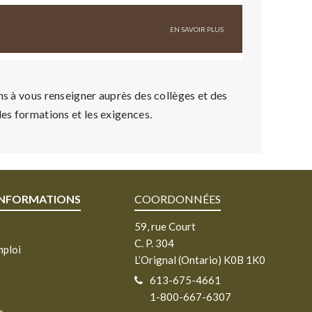
ns à vous renseigner auprès des collèges et des
les formations et les exigences.
INFORMATIONS
COORDONNÉES
59, rue Court
C. P. 304
mploi
L’Orignal (Ontario) K0B 1K0
e
613-675-4661
1-800-667-6307